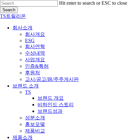
Skip
Hit enter to search or ESC to close
to
Search
Close
main
Close
TS트릴리온
content
Menu
Search
search
Menu
회사소개
회사개요
ESG
회사연혁
수상내역
사업개요
인증&특허
후원처
고시/공고/IR/주주게시판
브랜드 소개
TS
브랜드 개요
비하인드 스토리
브랜드성과
성분소개
홍보모델
제품비교
제품소개