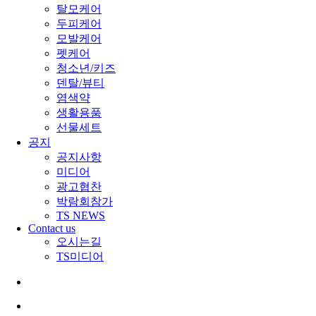
탈모케어
두피케어
모발케어
펫케어
청소년/키즈
덴탈/뷰티
염색약
생활용품
선물세트
공지
공지사항
미디어
광고협찬
박람회참가
TS NEWS
Contact us
오시는길
TS미디어
search
Menu